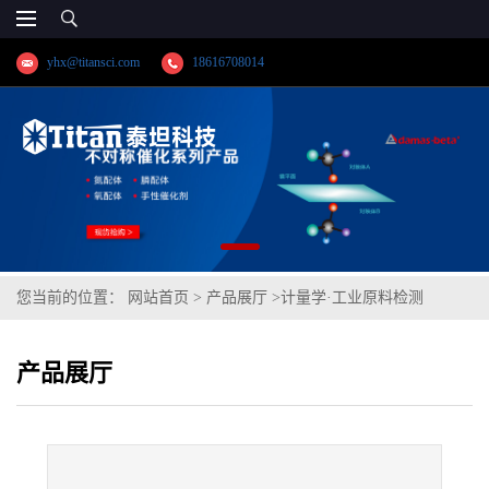
yhx@titansci.com
18616708014
您当前的位置：
网站首页
>
产品展厅
>
计量学·工业原料检测
>
T10(YSBC41409a-2013;化学成份:C/Si/Mn/P/S/Cr/Ni/Mo/V/Cu/Al)
产品展厅