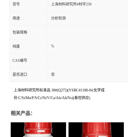
货号
上海材料研究所#材字259
用途
分析检测
包装规格
%
纯度
CAS编号
是否进口
否
上海材料研究所标准品 30#(Q275)(YSBC41108-04;化学成
份:C/Si/Mn/P/S/Cr/Ni/V/Cu/Als/Ali/Ns)(泰坦供应)
相关产品：