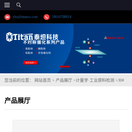
yhx@titansci.com
18616708014
您当前的位置：
网站首页
>
产品展厅
>
计量学·工业原料检测
>
30#
(Q275)(YSBC41108-04;化学成份:C/Si/Mn/P/S/Cr/Ni/V/Cu/Als/Ali/Ns)
产品展厅