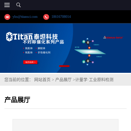
yhx@titansci.com
18616708014
您当前的位置：
网站首页
>
产品展厅
>
计量学·工业原料检测
>
GCr15SiMn(YSBS41326-2010;化学成份:C/Si/Mn/P/S/Cr/V)
产品展厅