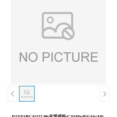
D22(YSBC41322-99;化学成份:C/Si/Mn/P/S/Als/Ali)