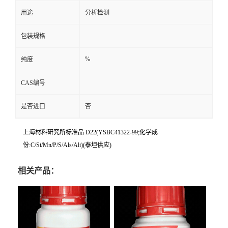
用途
分析检测
包装规格
%
纯度
CAS编号
是否进口
否
上海材料研究所标准品 D22(YSBC41322-99;化学成
份:C/Si/Mn/P/S/Als/Ali)(泰坦供应)
相关产品：