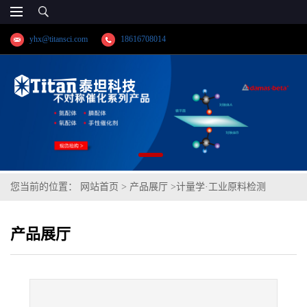
yhx@titansci.com
18616708014
您当前的位置：
网站首页
>
产品展厅
>
计量学·工业原料检测
>
D22(YSBC41322-99;化学成份:C/Si/Mn/P/S/Als/Ali)
产品展厅