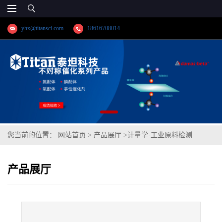
yhx@titansci.com
18616708014
您当前的位置：
网站首页
>
产品展厅
>
计量学·工业原料检测
>
LD31(6063)(GBW(E)020018;化学成份:Mn/Si/P/Cr/Cu/Fe/Mg/Ti)
产品展厅