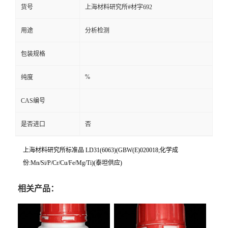
货号
上海材料研究所#材字692
用途
分析检测
包装规格
%
纯度
CAS编号
是否进口
否
上海材料研究所标准品 LD31(6063)(GBW(E)020018;化学成
份:Mn/Si/P/Cr/Cu/Fe/Mg/Ti)(泰坦供应)
相关产品：