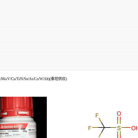
o/V/Cu/Ti/N/Sn/As/Co/W/Alt)(泰坦供应)