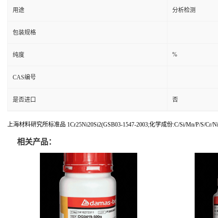
用途
分析检测
包装规格
%
纯度
CAS编号
是否进口
否
上海材料研究所标准品 1Cr25Ni20Si2(GSB03-1547-2003;化学成份:C/Si/Mn/P/S/Cr/Ni/M
相关产品：