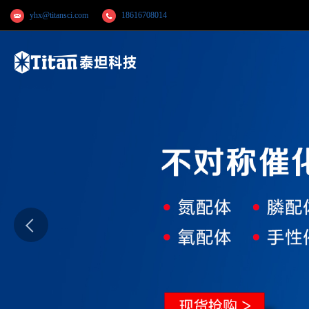
yhx@titansci.com
18616708014