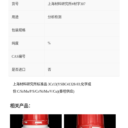
货号
上海材料研究所#材字307
用途
分析检测
包装规格
%
纯度
CAS编号
是否进口
否
上海材料研究所标准品 3Cr13(YSBC41328-93;化学成
份:C/Si/Mn/P/S/Cr/Ni/Mo/V/Cu)(泰坦供应)
相关产品：