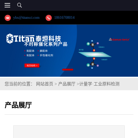
yhx@titansci.com
18616708014
您当前的位置：
网站首页
>
产品展厅
>
计量学·工业原料检测
>
3Cr13(YSBC41328-93;化学成份:C/Si/Mn/P/S/Cr/Ni/Mo/V/Cu)
产品展厅