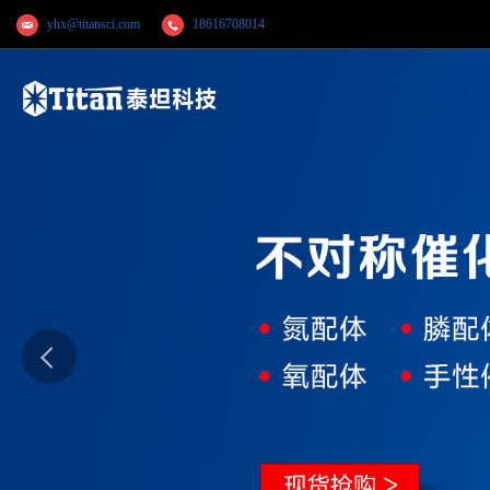
yhx@titansci.com
18616708014