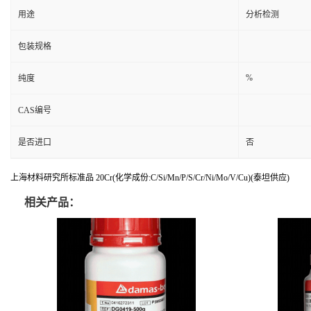
用途
分析检测
包装规格
%
纯度
CAS编号
是否进口
否
上海材料研究所标准品 20Cr(化学成份:C/Si/Mn/P/S/Cr/Ni/Mo/V/Cu)(泰坦供应)
相关产品：