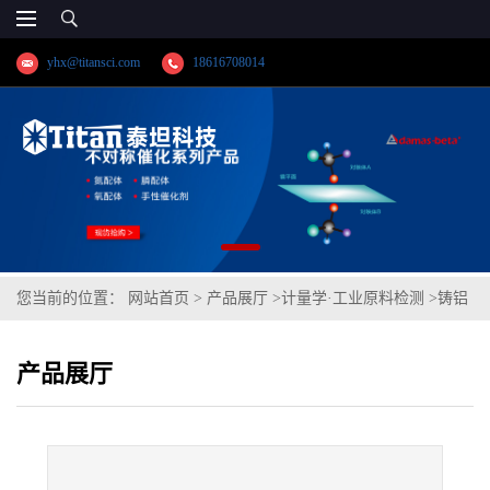
yhx@titansci.com
18616708014
您当前的位置：
网站首页
>
产品展厅
>
计量学·工业原料检测
>
铸铝
合金(ZLD103)(GBW(E)020021;化学成份:Mn/Si/Zn/Cu/Fe/Mg)
产品展厅