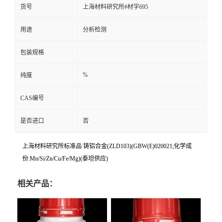
货号
上海材料研究所#材字695
用途
分析检测
包装规格
%
纯度
CAS编号
是否进口
否
上海材料研究所标准品 铸铝合金(ZLD103)(GBW(E)020021;化学成
份:Mn/Si/Zn/Cu/Fe/Mg)(泰坦供应)
相关产品：