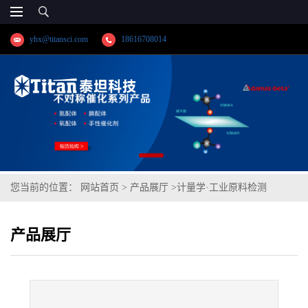
yhx@titansci.com
18616708014
您当前的位置：
网站首页
>
产品展厅
>
计量学·工业原料检测
>
Ni80Cr20(GBW(E)020023;化学成
产品展厅
份:C/Si/Mn/P/S/Cr/Ni/V/Cu/Ti/Fe/Alt)