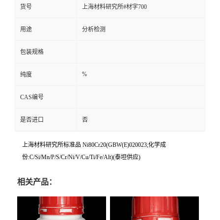
货号
上海材料研究所#材字700
用途
分析检测
包装规格
%
纯度
CAS编号
是否进口
否
上海材料研究所标准品 Ni80Cr20(GBW(E)020023;化学成
份:C/Si/Mn/P/S/Cr/Ni/V/Cu/Ti/Fe/Alt)(泰坦供应)
相关产品：