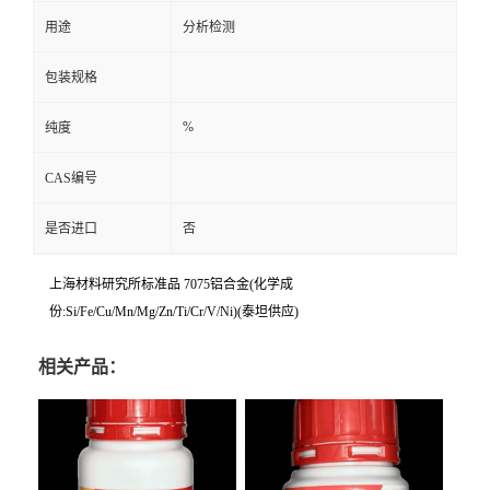
用途
分析检测
包装规格
%
纯度
CAS编号
是否进口
否
上海材料研究所标准品 7075铝合金(化学成
份:Si/Fe/Cu/Mn/Mg/Zn/Ti/Cr/V/Ni)(泰坦供应)
相关产品：