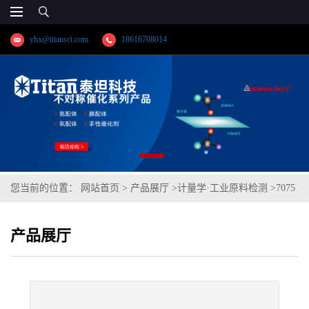
yhx@titansci.com
18616708014
您当前的位置：
网站首页
>
产品展厅
>
计量学·工业原料检测
>
7075
铝合金(化学成份:Si/Fe/Cu/Mn/Mg/Zn/Ti/Cr/V/Ni)
产品展厅