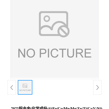
7075铝合金(化学成份:Si/Fe/Cu/Mn/Mg/Zn/Ti/Cr/V/Ni)