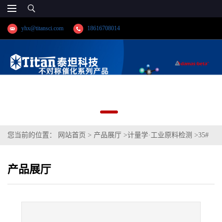
yhx@titansci.com
18616708014
您当前的位置：
网站首页
>
产品展厅
>
计量学·工业原料检测
>
35#
(YSBS41108a-2016;化学成份:C/Si/Mn/P/S/Cr/Ni/Mo/V/Cu/Ti/Co/Al)
产品展厅