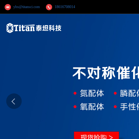
yhx@titansci.com
18616708014