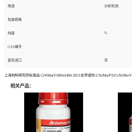
用途
分析检测
包装规格
%
纯度
CAS编号
是否进口
否
上海材料研究所标准品 CrWMn(YSBS41404-2013;化学成份:C/Si/Mn/P/S/Cr/Ni/Mo/V
相关产品：