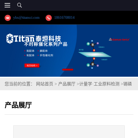
yhx@titansci.com
18616708014
您当前的位置：
网站首页
>
产品展厅
>
计量学·工业原料检测
>
锡磷
青铜3(GBW02134;化学成份:P/Cu/Sn)
产品展厅