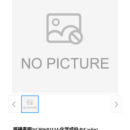
锡磷青铜3(GBW02134;化学成份:P/Cu/Sn)