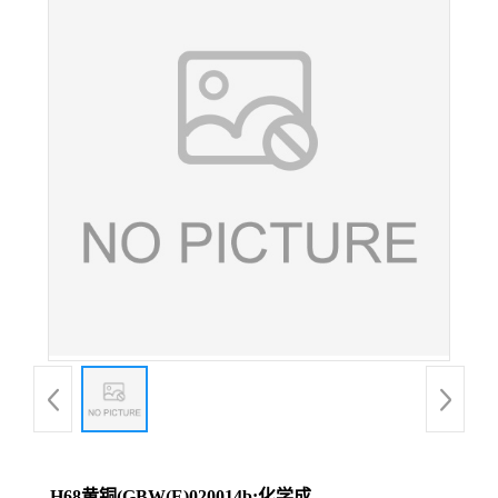
H68黄铜(GBW(E)020014b;化学成