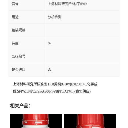
货号
上海材料研究所#材字691b
用途
分析检测
包装规格
%
纯度
CAS编号
是否进口
否
上海材料研究所标准品 H68黄铜(GBW(E)020014b;化学成
份:Si/P/Zn/Ni/Cu/Sn/As/Sb/Fe/Bi/Pb/Al/Mn)(泰坦供应)
相关产品：