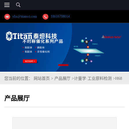
yhx@titansci.com
18616708014
您当前的位置：
网站首页
>
产品展厅
>
计量学·工业原料检测
>
H68
黄铜(GBW(E)020014b;化学成
产品展厅
份:Si/P/Zn/Ni/Cu/Sn/As/Sb/Fe/Bi/Pb/Al/Mn)