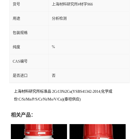
货号
上海材料研究所#材字966
用途
分析检测
包装规格
%
纯度
CAS编号
是否进口
否
上海材料研究所标准品 2Cr13Ni2Cu(YSBS41342-2014;化学成
份:C/Si/Mn/P/S/Cr/Ni/Mo/V/Cu)(泰坦供应)
相关产品：