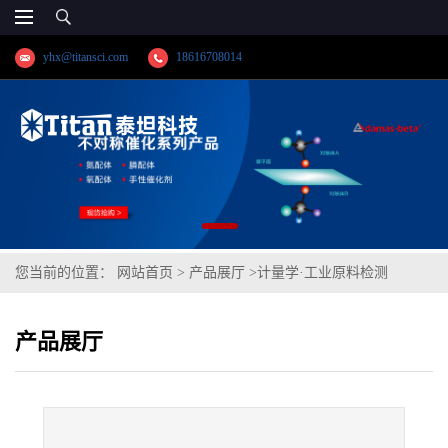
yhx@titansci.com
18616708014
您当前的位置：
网站首页
>
产品展厅
>
计量学·工业原料检测
>
2Cr13Ni2Cu(YSBS41342-2014;化学成
产品展厅
份:C/Si/Mn/P/S/Cr/Ni/Mo/V/Cu)