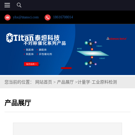
yhx@titansci.com
18616708014
您当前的位置：
网站首页
>
产品展厅
>
计量学·工业原料检测
>
60Si2Mn(YSBS41337a-2019;化学成
产品展厅
份:C/Si/Mn/P/S/Cr/Ni/Mo/V/Cu/Al)