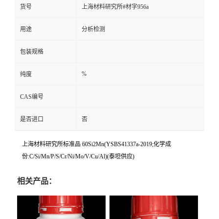
货号
上海材料研究所#材字956a
用途
分析检测
包装规格
%
纯度
CAS编号
是否进口
否
上海材料研究所标准品 60Si2Mn(YSBS41337a-2019;化学成
份:C/Si/Mn/P/S/Cr/Ni/Mo/V/Cu/Al)(泰坦供应)
相关产品：