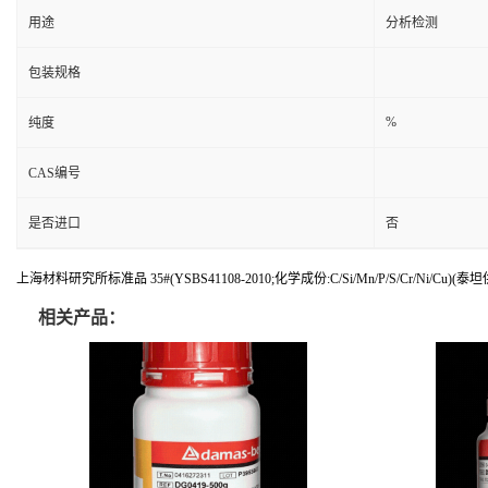
用途
分析检测
包装规格
%
纯度
CAS编号
是否进口
否
上海材料研究所标准品 35#(YSBS41108-2010;化学成份:C/Si/Mn/P/S/Cr/Ni/Cu)(泰
相关产品：