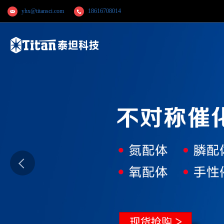
yhx@titansci.com
18616708014