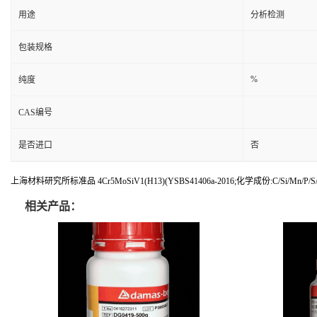
用途
分析检测
包装规格
%
纯度
CAS编号
是否进口
否
上海材料研究所标准品 4Cr5MoSiV1(H13)(YSBS41406a-2016;化学成份:C/Si/Mn/P/S/Cr
相关产品：