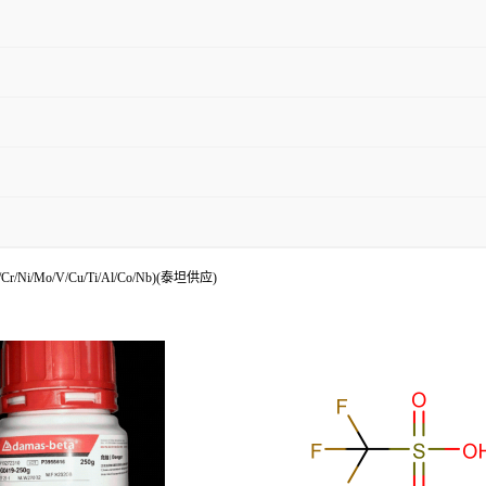
/Ni/Mo/V/Cu/Ti/Al/Co/Nb)(泰坦供应)