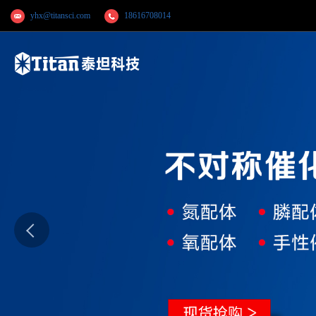
yhx@titansci.com
18616708014