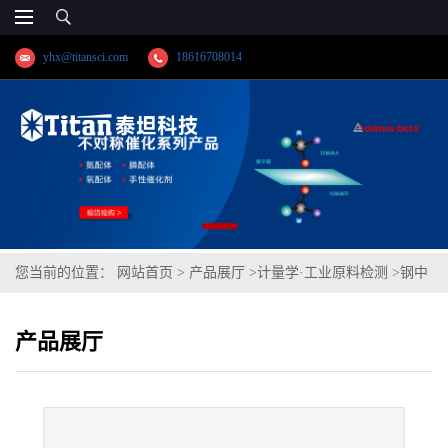
yhx@titansci.com
18616708014
您当前的位置：
网站首页
>
产品展厅
>
计量学·工业原料检测
>
钢中
氧氮(20粒)(YSBC41340a-2011;化学成份:N/O)
产品展厅