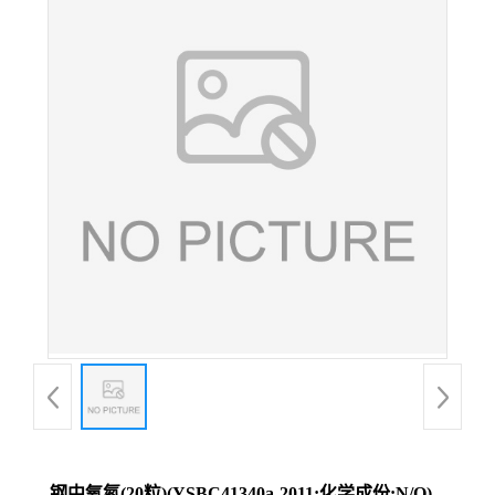
钢中氧氮(20粒)(YSBC41340a-2011;化学成份:N/O)