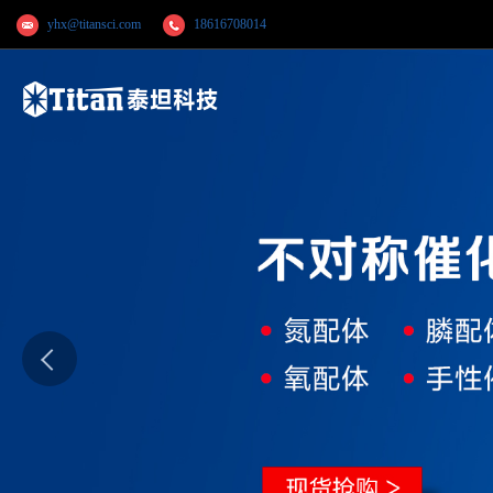
yhx@titansci.com
18616708014