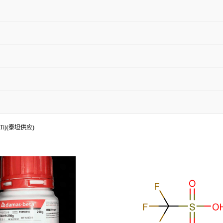
/Ti)(泰坦供应)