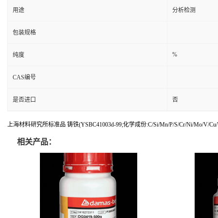
用途
分析检测
包装规格
%
纯度
CAS编号
是否进口
否
上海材料研究所标准品 铸铁(YSBC41003d-99;化学成份:C/Si/Mn/P/S/Cr/Ni/Mo/V/Cu
相关产品：