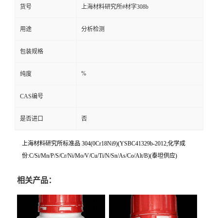
货号
上海材料研究所#材字308b
用途
分析检测
包装规格
%
纯度
CAS编号
是否进口
否
上海材料研究所标准品 304(0Cr18Ni9)(YSBC41329b-2012;化学成
份:C/Si/Mn/P/S/Cr/Ni/Mo/V/Cu/Ti/N/Sn/As/Co/Alt/B)(泰坦供应)
相关产品：