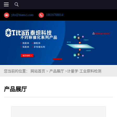
yhx@titansci.com
18616708014
您当前的位置：
网站首页
>
产品展厅
>
计量学·工业原料检测
>
304(0Cr18Ni9)(YSBC41329b-2012;化学成
产品展厅
份:C/Si/Mn/P/S/Cr/Ni/Mo/V/Cu/Ti/N/Sn/As/Co/Alt/B)