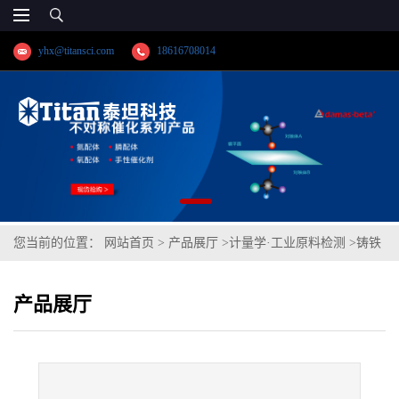
yhx@titansci.com
18616708014
您当前的位置：
网站首页
>
产品展厅
>
计量学·工业原料检测
>
铸铁
(YSBC41008a-2012;化学成份:C/S)
产品展厅