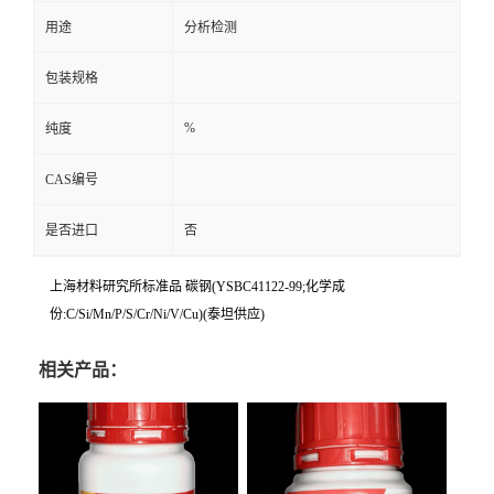
用途
分析检测
包装规格
%
纯度
CAS编号
是否进口
否
上海材料研究所标准品 碳钢(YSBC41122-99;化学成
份:C/Si/Mn/P/S/Cr/Ni/V/Cu)(泰坦供应)
相关产品：