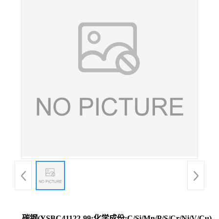
碳钢(YSBC41122-99;化学成份:C/Si/Mn/P/S/Cr/Ni/V/Cu)