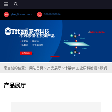
yhx@titansci.com
18616708014
您当前的位置：
网站首页
>
产品展厅
>
计量学·工业原料检测
>
碳钢
(YSBC41122-99;化学成份:C/Si/Mn/P/S/Cr/Ni/V/Cu)
产品展厅