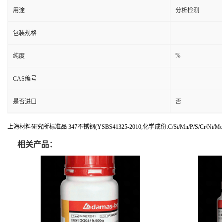
用途
分析检测
包装规格
%
纯度
CAS编号
是否进口
否
上海材料研究所标准品 347不锈钢(YSBS41325-2010;化学成份:C/Si/Mn/P/S/Cr/Ni/Mo/V
相关产品：