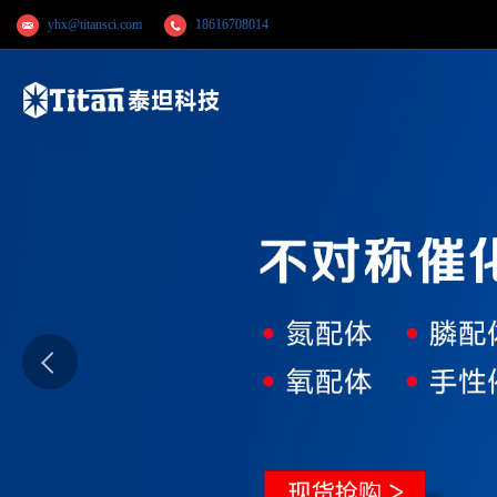
yhx@titansci.com
18616708014