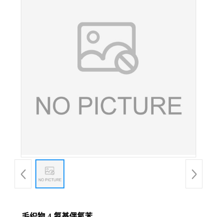
毛织物-4-氨基偶氮苯