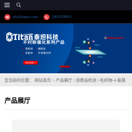
yhx@titansci.com
18616708014
您当前的位置：
网站首页
>
产品展厅
>
消费品检测
>
毛织物-4-氨基
偶氮苯
产品展厅