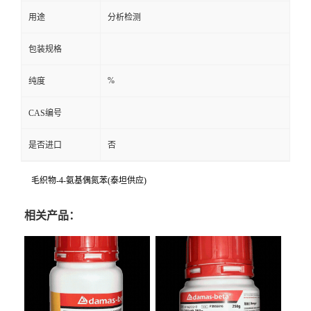
用途
分析检测
包装规格
%
纯度
CAS编号
是否进口
否
毛织物-4-氨基偶氮苯(泰坦供应)
相关产品：