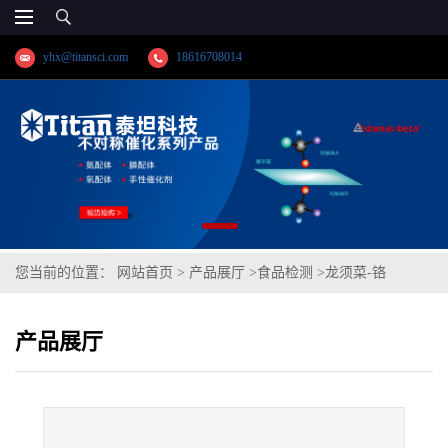
yhx@titansci.com
18616708014
您当前的位置：
网站首页
>
产品展厅
>
食品检测
>
龙须菜-铬
产品展厅