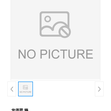
龙须菜-铬