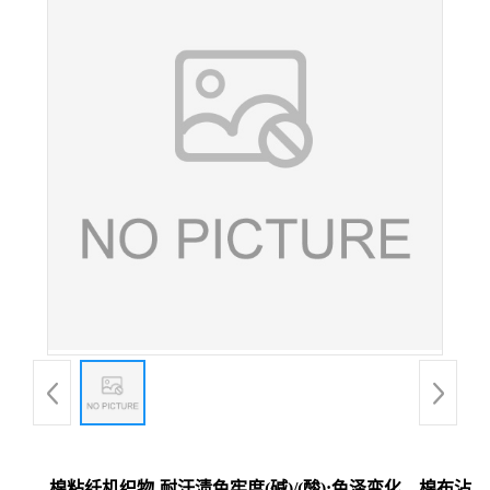
棉粘纤机织物-耐汗渍色牢度(碱)/(酸):色泽变化、棉布沾