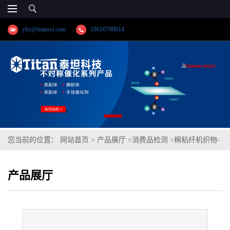
yhx@titansci.com
18616708014
您当前的位置：
网站首页
>
产品展厅
>
消费品检测
>
棉粘纤机织物-
耐汗渍色牢度(碱)/(酸):色泽变化、棉布沾色、粘纤沾色
产品展厅