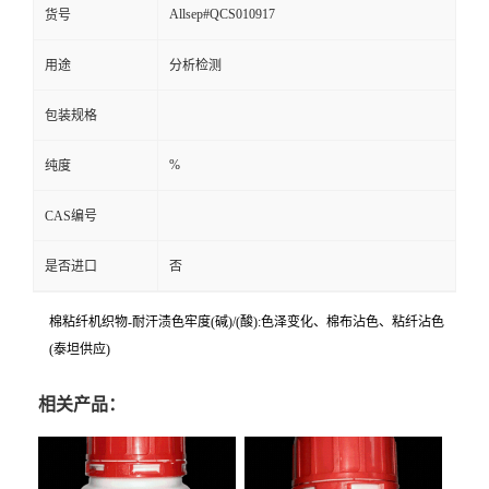
Allsep#QCS010917
货号
用途
分析检测
包装规格
%
纯度
CAS编号
是否进口
否
棉粘纤机织物-耐汗渍色牢度(碱)/(酸):色泽变化、棉布沾色、粘纤沾色
(泰坦供应)
相关产品：