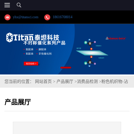
yhx@titansci.com
18616708014
您当前的位置：
网站首页
>
产品展厅
>
消费品检测
>
粉色机织物-沾
水性能
产品展厅