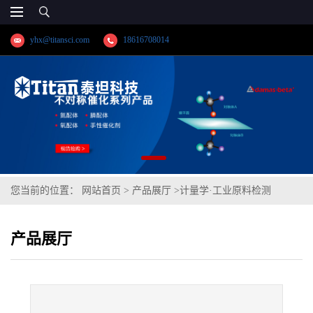
yhx@titansci.com
18616708014
您当前的位置：
网站首页
>
产品展厅
>
计量学·工业原料检测
>
015Cr21Ni26Mo5Cu2(904L)(YSBS41346a-2019;化学成
产品展厅
份:C/Si/Mn/P/S/Cr/Ni/Mo/V/Cu/N/W/Nb)