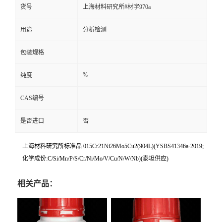
货号
上海材料研究所#材字970a
用途
分析检测
包装规格
%
纯度
CAS编号
是否进口
否
上海材料研究所标准品 015Cr21Ni26Mo5Cu2(904L)(YSBS41346a-2019;
化学成份:C/Si/Mn/P/S/Cr/Ni/Mo/V/Cu/N/W/Nb)(泰坦供应)
相关产品：