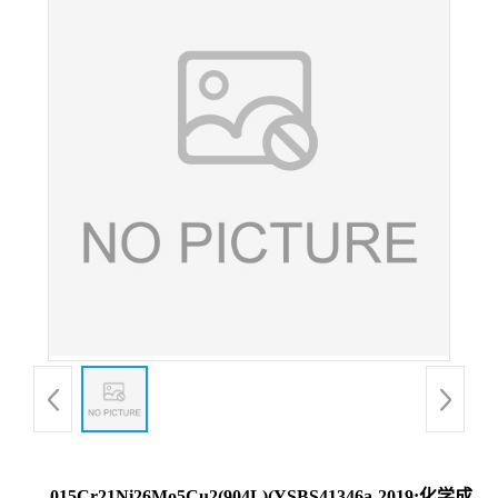
015Cr21Ni26Mo5Cu2(904L)(YSBS41346a-2019;化学成