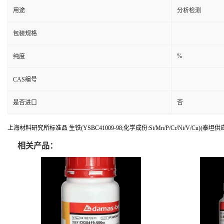
用途
分析检测
包装规格
%
纯度
CAS编号
是否进口
否
上海材料研究所标准品 生铁(YSBC41009-98;化学成份:Si/Mn/P/Cr/Ni/V/Cu)(泰坦供
相关产品：