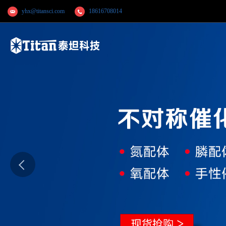
yhx@titansci.com
18616708014