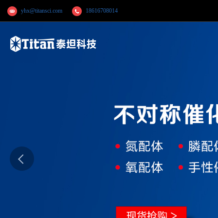
yhx@titansci.com
18616708014