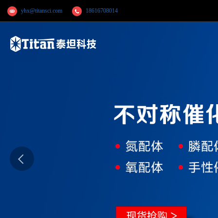
yhx@titansci.com
18616708014