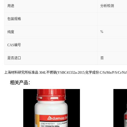
用途
分析检测
包装规格
%
纯度
CAS编号
是否进口
否
上海材料研究所标准品 304L不锈钢(YSBC41332a-2015;化学成份:C/Si/Mn/P/S/Cr/Ni/
相关产品：