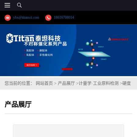
yhx@titansci.com
18616708014
您当前的位置：
网站首页
>
产品展厅
>
计量学·工业原料检测
>
硬度
块-邵氏
产品展厅