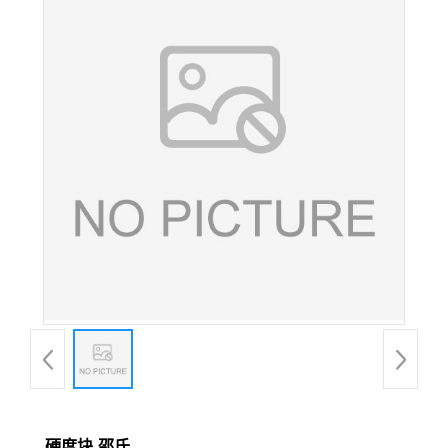
硬度块-邵氏