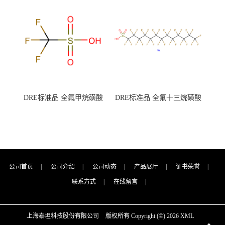
7727-21-1 总氮含量≤0.0005%
7727-21-1 总氮含量≤0.0005%
（泰坦现货供应）
（泰坦现货供应）
DRE标准品 全氟甲烷磺酸
DRE标准品 全氟十三烷磺酸
CAS号：1493-13-6；
钠 CAS号：174675-49-1；
TFMS（泰坦现货供应）
PFTrDS钠盐（泰坦现货供
应）
公司首页
|
公司介绍
|
公司动态
|
产品展厅
|
证书荣誉
|
联系方式
|
在线留言
|
上海泰坦科技股份有限公司
版权所有 Copyright (©) 2026
XML