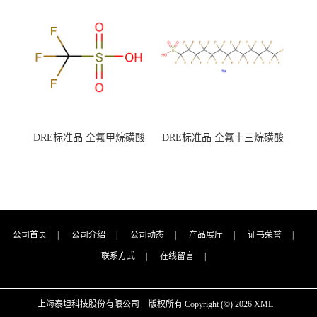
7727-21-1 总氮含量≤0.0005%
7727-21-1 总氮含量≤0.0005%
（泰坦现货供应）
（泰坦现货供应）
DRE标准品 全氟甲烷磺酸
DRE标准品 全氟十三烷磺酸
CAS号：1493-13-6；
钠 CAS号：174675-49-1；
TFMS（泰坦现货供应）
PFTrDS钠盐（泰坦现货供
应）
公司首页
|
公司介绍
|
公司动态
|
产品展厅
|
证书荣誉
|
联系方式
|
在线留言
|
上海泰坦科技股份有限公司
版权所有 Copyright (©) 2026
XML