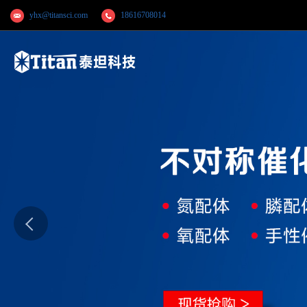
yhx@titansci.com
18616708014