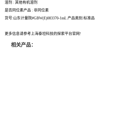
溶剂 : 其他有机溶剂
是否同位素产品 : 非同位素
货号:山东计量院#GBW(E)083370-1mL 产品类别:标准品
更多信息请参考上海泰坦科技的探索平台官网!
相关产品：
Adamas分析试剂 低氮过硫酸钾 500g
Adama
0416272311 CAS：7727-21-1 总氮含量≤0.0005%
0416272310 
（泰坦现货供应）