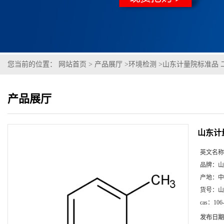
您当前的位置：
网站首页
>
产品展厅
>
环境检测
>
山东计量院标准品 
产品展厅
山东计
英文名称
品牌：
山
产地：
中
货号：
山
cas：
106
发布日期