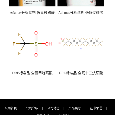
Adamas分析试剂 低氮过硫酸
Adamas分析试剂 低氮过硫酸
钾 500g 0416272311 CAS：
钾 250g 0416272310 CAS：
7727-21-1 总氮含量≤0.0005%
7727-21-1 总氮含量≤0.0005%
（泰坦现货供应）
（泰坦现货供应）
DRE标准品 全氟甲烷磺酸
DRE标准品 全氟十三烷磺酸
CAS号：1493-13-6；
钠 CAS号：174675-49-1；
TFMS（泰坦现货供应）
PFTrDS钠盐（泰坦现货供
应）
公司首页
|
公司介绍
|
公司动态
|
产品展厅
|
证书荣誉
|