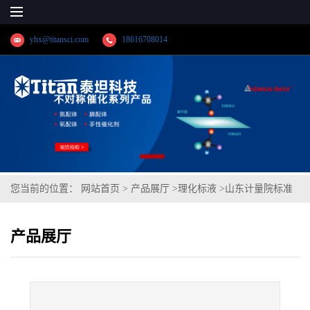
yhx@titansci.com
18616708014
您当前的位置：
网站首页
>
产品展厅
>
理化标液
>
山东计量院标准
品 铁单元素溶液标准物质(泰坦供应)
产品展厅