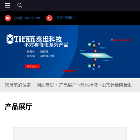
yhx@titansci.com
18616708014
您当前的位置：
网站首页
>
产品展厅
>
理化标液
>
山东计量院标准
品 砷酸根溶液标准物质(泰坦供应)
产品展厅