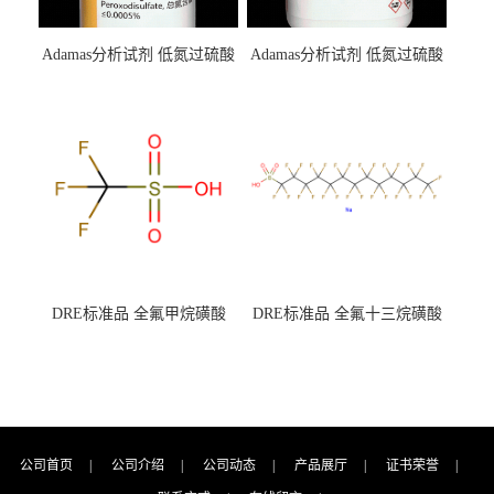
Adamas分析试剂 低氮过硫酸
Adamas分析试剂 低氮过硫酸
钾 500g 0416272311 CAS：
钾 250g 0416272310 CAS：
7727-21-1 总氮含量≤0.0005%
7727-21-1 总氮含量≤0.0005%
（泰坦现货供应）
（泰坦现货供应）
DRE标准品 全氟甲烷磺酸
DRE标准品 全氟十三烷磺酸
CAS号：1493-13-6；
钠 CAS号：174675-49-1；
TFMS（泰坦现货供应）
PFTrDS钠盐（泰坦现货供
应）
公司首页
|
公司介绍
|
公司动态
|
产品展厅
|
证书荣誉
|