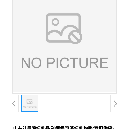
山东计量院标准品 砷酸根溶液标准物质(泰坦供应)