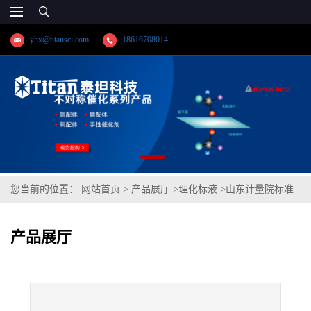
yhx@titansci.com
18616708014
您当前的位置：
网站首页
>
产品展厅
>
理化标液
>
山东计量院标准
品 钾单元素溶液标准物质(泰坦供应)
产品展厅