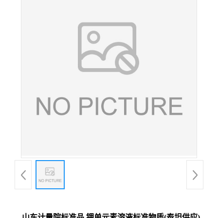
山东计量院标准品 钾单元素溶液标准物质(泰坦供应)