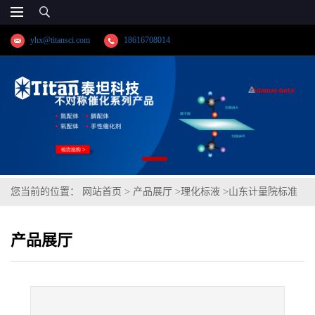
yhx@titansci.com
18616708014
您当前的位置：
网站首页
>
产品展厅
>
理化标液
>
山东计量院标准
品 水中硝酸盐氮溶液标准物质(泰坦供应)
产品展厅