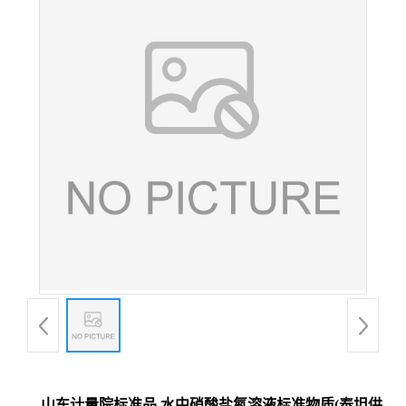
山东计量院标准品 水中硝酸盐氮溶液标准物质(泰坦供