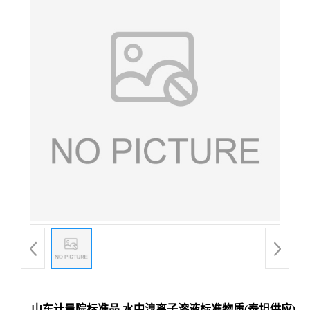
山东计量院标准品 水中溴离子溶液标准物质(泰坦供应)