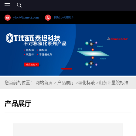
yhx@titansci.com
18616708014
您当前的位置：
网站首页
>
产品展厅
>
理化标液
>
山东计量院标准
品 水中溴离子溶液标准物质(泰坦供应)
产品展厅