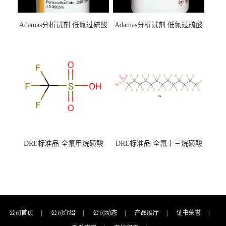
Adamas分析试剂 低氮过硫酸
Adamas分析试剂 低氮过硫酸
钾 500g 0416272311 CAS：
钾 250g 0416272310 CAS：
7727-21-1 总氮含量≤0.0005%
7727-21-1 总氮含量≤0.0005%
（泰坦现货供应）
（泰坦现货供应）
DRE标准品 全氟甲烷磺酸
DRE标准品 全氟十三烷磺酸
CAS号：1493-13-6；
钠 CAS号：174675-49-1；
TFMS（泰坦现货供应）
PFTrDS钠盐（泰坦现货供
应）
公司首页
|
公司介绍
|
公司动态
|
产品展厅
|
证书荣誉
|