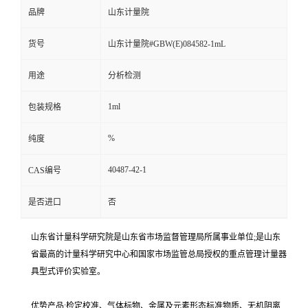
品牌
山东计量院
货号
山东计量院#GBW(E)084582-1mL
用途
分析检测
1ml
包装规格
%
纯度
40487-42-1
CAS编号
是否进口
否
山东省计量科学研究院是山东省市场监督管理局所属事业单位;是山东
省最高的计量科学研究中心和国家市场监管总局授权的重点管理计量器
具型式评价实验室。
优势产品:检定校准、气体标物、金属及元素形态标准物质、无机阴离