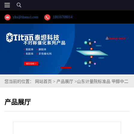
yhx@titansci.com
18616708014
您当前的位置：
网站首页
>
产品展厅
>
山东计量院标准品 甲醇中二
甲戊乐灵溶液标准物质(泰坦供应)
产品展厅