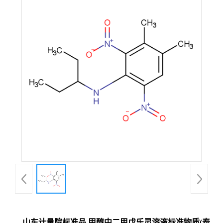
山东计量院标准品 甲醇中二甲戊乐灵溶液标准物质(泰