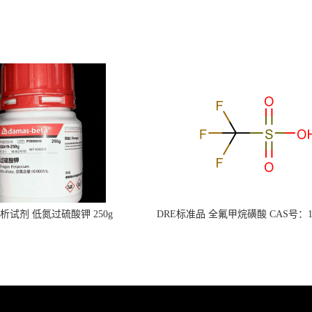
s分析试剂 低氮过硫酸钾 250g
DRE标准品 全氟甲烷磺酸 CAS号：149
CAS：7727-21-1 总氮含量≤0.0005%
TFMS（泰坦现货供应）
（泰坦现货供应）