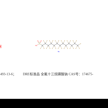
3-13-6；
DRE标准品 全氟十三烷磺酸钠 CAS号：174675-
49-1；PFTrDS钠盐（泰坦现货供应）