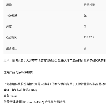
用途
分析检测
2g
包装规格
%
纯度
120-12-7
CAS编号
是否进口
否
天津计量院隶属于天津市市场监督管理委员会,是天津市最高的计量科学研究机构
优势产品:熔点标准物质
上海泰坦科技股份有限公司是中煤科工的合作供应商,关于天津计量院标准品 蒽(泰坦
等级 : 有证标准物质(CRM)
类型 : 固标
货号:天津计量院#GBW13236e-2g 产品类别:标准品