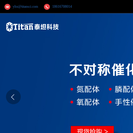
yhx@titansci.com
18616708014