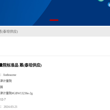
(泰坦供应)
量院标准品 蒽(泰坦供应)
：
Anthracene
津计量院
国
津计量院#GBW13236e-2g
-12-7
：
2024-03-21