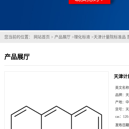
您当前的位置：
网站首页
>
产品展厅
>
理化标液
>
天津计量院标准品 蒽
产品展厅
天津计
英文名称
品牌：
天
产地：
中
货号：
天
cas：
120
发布日期