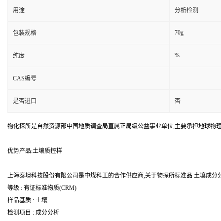
用途
分析检测
70g
包装规格
%
纯度
CAS编号
是否进口
否
物化探所是自然资源部中国地质调查局直属正局级公益事业单位,主要承担地球物
优势产品:土壤质控样
上海泰坦科技股份有限公司是中煤科工的合作供应商,关于物探所标准品 土壤成分分析
等级 : 有证标准物质(CRM)
样品基质 : 土壤
检测项目 : 成分分析