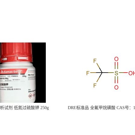
s分析试剂 低氮过硫酸钾 250g
DRE标准品 全氟甲烷磺酸 CAS号：149
CAS：7727-21-1 总氮含量≤0.0005%
TFMS（泰坦现货供应）
（泰坦现货供应）