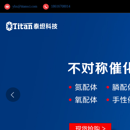
yhx@titansci.com
18616708014