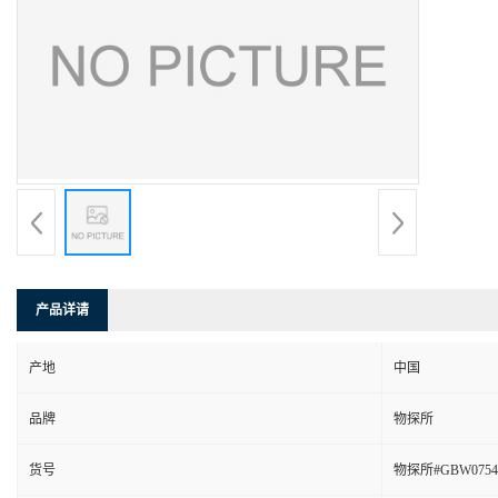
产品详请
产地
中国
品牌
物探所
货号
物探所#GBW07542