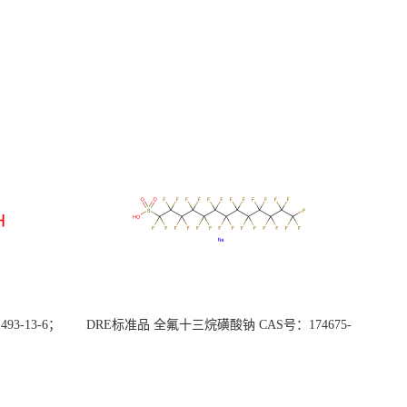
3-13-6；
DRE标准品 全氟十三烷磺酸钠 CAS号：174675-
49-1；PFTrDS钠盐（泰坦现货供应）