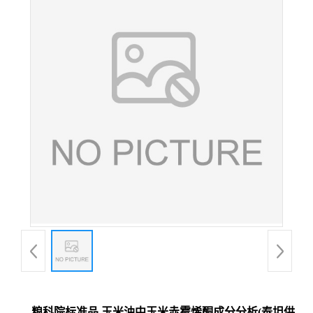
粮科院标准品 玉米油中玉米赤霉烯酮成分分析(泰坦供