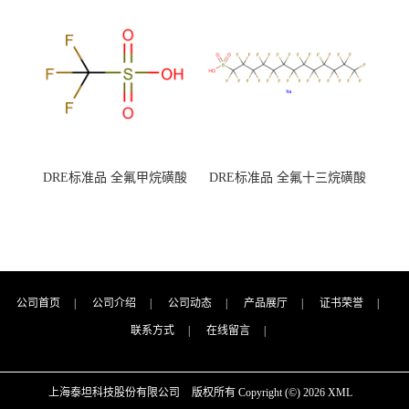
7727-21-1 总氮含量≤0.0005%
7727-21-1 总氮含量≤0.0005%
（泰坦现货供应）
（泰坦现货供应）
DRE标准品 全氟甲烷磺酸
DRE标准品 全氟十三烷磺酸
CAS号：1493-13-6；
钠 CAS号：174675-49-1；
TFMS（泰坦现货供应）
PFTrDS钠盐（泰坦现货供
应）
公司首页
|
公司介绍
|
公司动态
|
产品展厅
|
证书荣誉
|
联系方式
|
在线留言
|
上海泰坦科技股份有限公司
版权所有 Copyright (©) 2026
XML