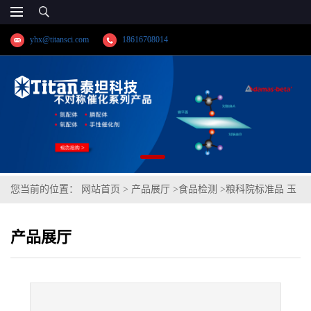
yhx@titansci.com
18616708014
您当前的位置：
网站首页
>
产品展厅
>
食品检测
>
粮科院标准品 玉
米油中玉米赤霉烯酮成分分析(泰坦供应)
产品展厅