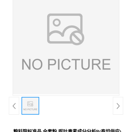
粮科院标准品 全麦粉‐呕吐毒素成分分析B(泰坦供应)