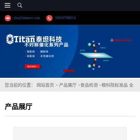
yhx@titansci.com
18616708014
您当前的位置：
网站首页
>
产品展厅
>
食品检测
>
粮科院标准品 全
麦粉‐呕吐毒素成分分析B(泰坦供应)
产品展厅