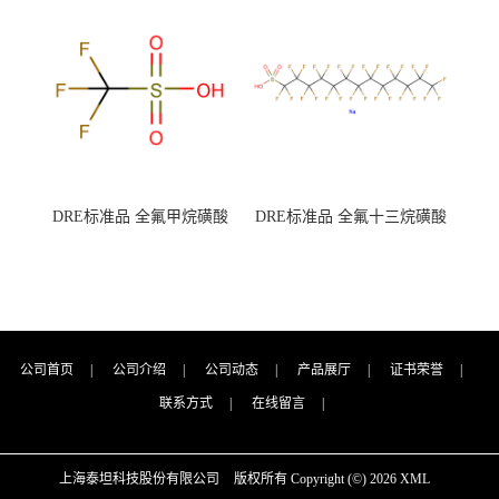
7727-21-1 总氮含量≤0.0005%
7727-21-1 总氮含量≤0.0005%
（泰坦现货供应）
（泰坦现货供应）
DRE标准品 全氟甲烷磺酸
DRE标准品 全氟十三烷磺酸
CAS号：1493-13-6；
钠 CAS号：174675-49-1；
TFMS（泰坦现货供应）
PFTrDS钠盐（泰坦现货供
应）
公司首页
|
公司介绍
|
公司动态
|
产品展厅
|
证书荣誉
|
联系方式
|
在线留言
|
上海泰坦科技股份有限公司
版权所有 Copyright (©) 2026
XML