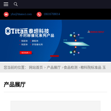
yhx@titansci.com
18616708014
您当前的位置：
网站首页
>
产品展厅
>
食品检测
>
粮科院标准品 玉
米粉中玉米赤霉烯酮成分分析B(泰坦供应)
产品展厅