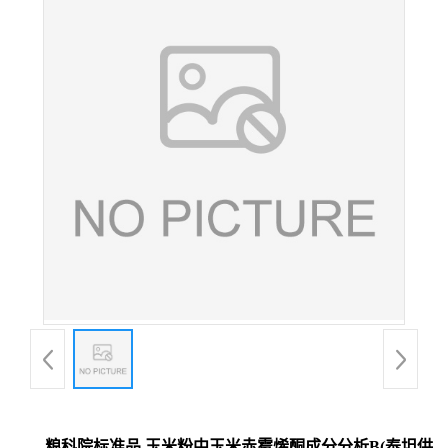
粮科院标准品 玉米粉中玉米赤霉烯酮成分分析B(泰坦供