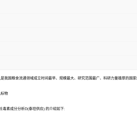
,是我国粮食流通领域成立时间最早、规模最大、研究范围最广、科研力量雄厚的国家
机标物
毒素成分分析D(泰坦供应) 的介绍如下: