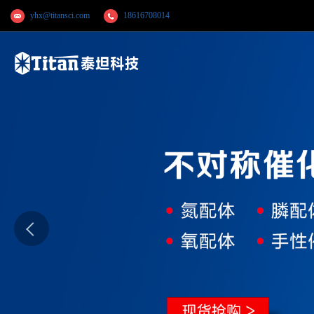
yhx@titansci.com
18616708014