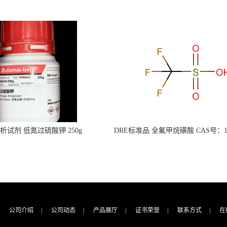
s分析试剂 低氮过硫酸钾 250g
DRE标准品 全氟甲烷磺酸 CAS号：149
CAS：7727-21-1 总氮含量≤0.0005%
TFMS（泰坦现货供应）
（泰坦现货供应）
公司介绍
|
公司动态
|
产品展厅
|
证书荣誉
|
联系方式
|
在