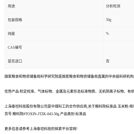
用途
分析检测
50g
包装规格
%
纯度
CAS编号
是否进口
否
国家粮食和物资储备局科学研究院是国家粮食和物资储备局直属的中央级科研机构
优势产品:检定校准、气体标物、金属及元素形态标准物质、无机阴离子标物、有
上海泰坦科技股份有限公司是中煤科工的合作供应商,关于粮科院标准品 玉米粉‐呕吐
货号:粮科院#TOXIN-JTZK-043-50g 产品类别:标准品
更多信息请参考上海泰坦科技的探索平台官网!