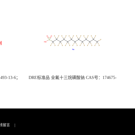
3-13-6；
DRE标准品 全氟十三烷磺酸钠 CAS号：174675-
49-1；PFTrDS钠盐（泰坦现货供应）
线留言
|