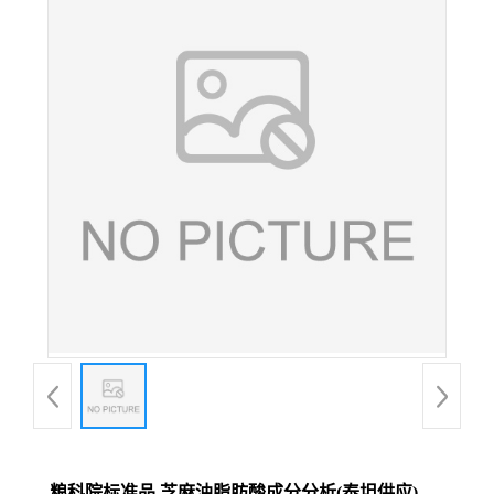
粮科院标准品 芝麻油脂肪酸成分分析(泰坦供应)