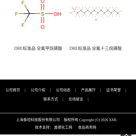
DRE标准品 全氟甲烷磺酸
DRE标准品 全氟十三烷磺酸
CAS号：1493-13-6；
钠 CAS号：174675-49-1；
TFMS（泰坦现货供应）
PFTrDS钠盐（泰坦现货供
应）
公司首页
|
公司介绍
|
公司动态
|
产品展厅
|
证书荣誉
|
联系方式
|
在线留言
|
上海泰坦科技股份有限公司
版权所有 Copyright (©) 2026
XML
技术支持：
盖德化工网
食品商务网